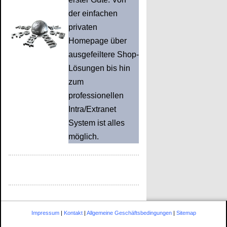
der einfachen
privaten
Homepage über
ausgefeiltere Shop-
Lösungen bis hin
zum
professionellen
Intra/Extranet
System ist alles
möglich.
Impressum
|
Kontakt
|
Allgemeine Geschäftsbedingungen
|
Sitemap