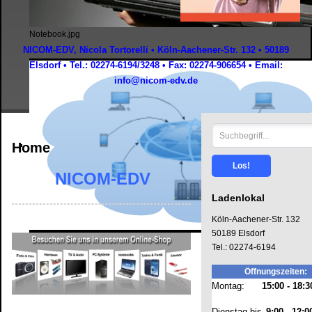
Notebook.jpg
NICOM-EDV, Nicola Tortorelli • Köln-Aachener-Str. 132 • 50189
Elsdorf • Tel.: 02274-6194/3248 • Fax: 02274-906654 • Email:
info@nicom-edv.de
Suchen
...
Home
Los!
NICOM-EDV
Ladenlokal
Köln-Aachener-Str. 132
50189 Elsdorf
clouding.jpg
Tel.: 02274-6194
Öffnungszeiten:
Montag:
15:00 - 18:3
Dienstag bis
9:00 - 12:0