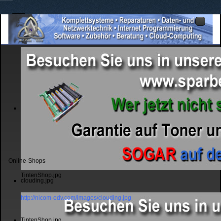
Online-Shops
TintenShop.jpg
clouding.jpg
http://nicom-edv.com/images/clouding.jpg
TintenShop.jpg